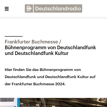
Close
menu
Über uns
Programme
Presse
Frankfurter Buchmesse
Veranstaltungen
Dialog und Kontakt
Bühnenprogramm von Deutschlandfunk
und Deutschlandfunk Kultur
Deutschlandfunk
Deutschlandfunk Kultur
Hier finden Sie das Bühnenprogramm von
Deutschlandfunk Nova
Deutschlandfunk und Deutschlandfunk Kultur auf
der Frankfurter Buchmesse 2024.