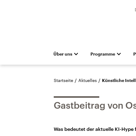
Über uns
Programme
P
Unternehmen
Deutschlandfunk
Presseteam
Das Magazin
Pressemitteilunge
Hörerservice
Gremien
Deutschlandf
Aus
Denkfabrik
Empfang und Kanäle
Barrierefreiheit
Dokument
/
/
Startseite
Aktuelles
Künstliche Intel
Gastbeitrag von Osk
Was bedeutet der aktuelle KI-Hype 