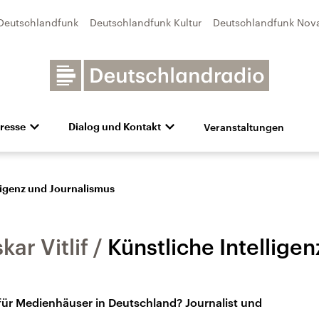
Deutschlandfunk
Deutschlandfunk Kultur
Deutschlandfunk Nov
Veranstaltungen
resse
Dialog und Kontakt
n
unk Kultur
bildung und Karriere
Besuch
Pressefotos
Unsere Newsletter
Deutschlandfunk Nova
Transparenz
Deutschlandfunk-Broschüre
Programmvorschau
Aktuelles
Preise 
e und Debatten
Audio-Archiv
Sendungen mit Hörerbetei
ligenz und Journalismus
ar Vitlif
Künstliche Intellige
für Medienhäuser in Deutschland? Journalist und