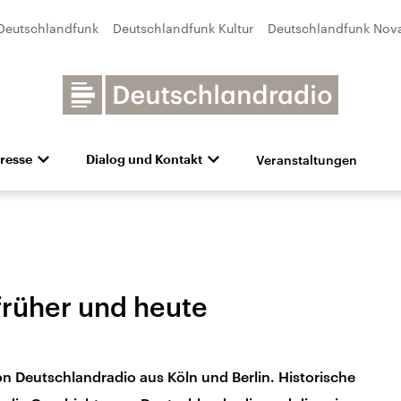
Deutschlandfunk
Deutschlandfunk Kultur
Deutschlandfunk Nov
Veranstaltungen
resse
Dialog und Kontakt
n
unk Kultur
bildung und Karriere
Besuch
Pressefotos
Unsere Newsletter
Deutschlandfunk Nova
Transparenz
Deutschlandfunk-Broschüre
Programmvorschau
Aktuelles
Preise 
e und Debatten
Audio-Archiv
Sendungen mit Hörerbetei
früher und heute
 Deutschlandradio aus Köln und Berlin. Historische