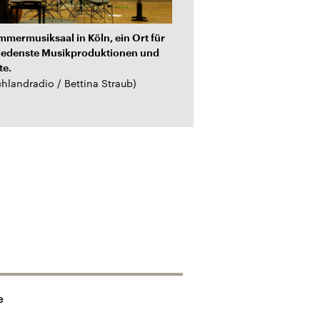
mermusiksaal in Köln, ein Ort für
In der Konzertreihe „Auf 
iedenste Musikproduktionen und
präsentieren sich seit 2
te.
Popmusik. Hier zu sehen:
hlandradio / Bettina Straub
)
(
Deutschlandradio / Thom
e