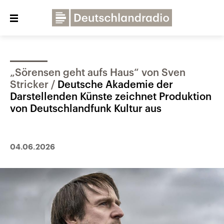
Close
menu
„Sörensen geht aufs Haus“ von Sven
Über uns
Programme
Presse
Stricker
Deutsche Akademie der
Veranstaltungen
Dialog und Kontakt
Darstellenden Künste zeichnet Produktion
von Deutschlandfunk Kultur aus
Deutschlandfunk
Deutschlandfunk Kultur
04.06.2026
Deutschlandfunk Nova