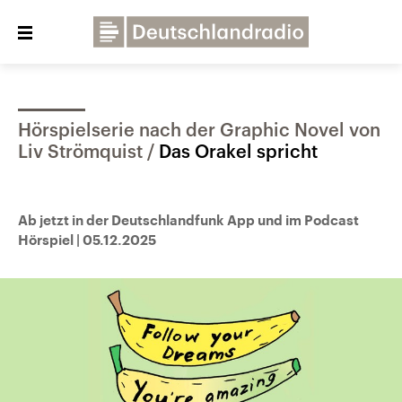
Close
menu
Hörspielserie nach der Graphic Novel von
Über uns
Programme
Presse
Liv Strömquist
Das Orakel spricht
Veranstaltungen
Dialog und Kontakt
Deutschlandfunk
Ab jetzt in der Deutschlandfunk App und im Podcast
Hörspiel
|
05.12.2025
Deutschlandfunk Kultur
Deutschlandfunk Nova