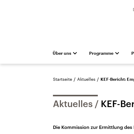
Über uns
Programme
P
Unternehmen
Deutschlandfunk
Presseteam
Das Magazin
Pressemitteilunge
Hörerservice
Gremien
Deutschlandf
Aus
Denkfabrik
Empfang und Kanäle
Barrierefreiheit
Dokument
/
/
Startseite
Aktuelles
KEF-Bericht: Em
Aktuelles
KEF-Ber
Die Kommission zur Ermittlung des