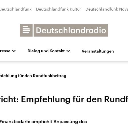
Deutschlandfunk
Deutschlandfunk Kultur
Deutschlandfunk Nov
Veranstaltungen
resse
Dialog und Kontakt
n
unk Kultur
bildung und Karriere
Besuch
Pressefotos
Unsere Newsletter
Deutschlandfunk Nova
Transparenz
Deutschlandfunk-Broschüre
Programmvorschau
Aktuelles
Preise 
e und Debatten
Audio-Archiv
Sendungen mit Hörerbetei
pfehlung für den Rundfunkbeitrag
icht: Empfehlung für den Rund
 Finanzbedarfs empfiehlt Anpassung des