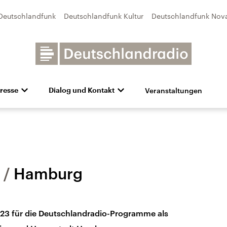
Deutschlandfunk
Deutschlandfunk Kultur
Deutschlandfunk Nov
Veranstaltungen
resse
Dialog und Kontakt
n
unk Kultur
bildung und Karriere
Besuch
Pressefotos
Unsere Newsletter
Deutschlandfunk Nova
Transparenz
Deutschlandfunk-Broschüre
Programmvorschau
Aktuelles
Preise 
e und Debatten
Audio-Archiv
Sendungen mit Hörerbetei
Hamburg
023 für die Deutschlandradio-Programme als