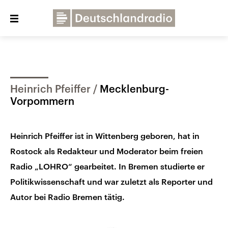
Close
menu
Über uns
Programme
Presse
Heinrich Pfeiffer
Mecklenburg-
Veranstaltungen
Dialog und Kontakt
Vorpommern
Deutschlandfunk
Heinrich Pfeiffer ist in Wittenberg geboren, hat in
Deutschlandfunk Kultur
Rostock als Redakteur und Moderator beim freien
Deutschlandfunk Nova
Radio „LOHRO“ gearbeitet. In Bremen studierte er
Politikwissenschaft und war zuletzt als Reporter und
Autor bei Radio Bremen tätig.