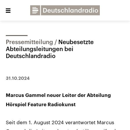
Close
menu
Pressemitteilung
Neubesetzte
Über uns
Programme
Presse
Abteilungsleitungen bei
Veranstaltungen
Dialog und Kontakt
Deutschlandradio
Deutschlandfunk
Deutschlandfunk Kultur
31.10.2024
Deutschlandfunk Nova
Marcus Gammel neuer Leiter der Abteilung
Hörspiel Feature Radiokunst
Seit dem 1. August 2024 verantwortet Marcus