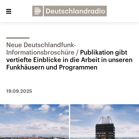
Close
menu
Neue Deutschlandfunk-
Über uns
Programme
Presse
Informationsbroschüre
Publikation gibt
Veranstaltungen
Dialog und Kontakt
vertiefte Einblicke in die Arbeit in unseren
Funkhäusern und Programmen
Deutschlandfunk
Deutschlandfunk Kultur
19.09.2025
Deutschlandfunk Nova