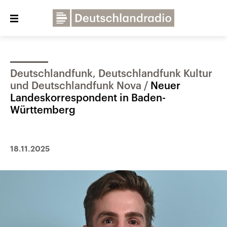
Close
menu
Deutschlandfunk, Deutschlandfunk Kultur
Über uns
Programme
Presse
und Deutschlandfunk Nova
Neuer
Veranstaltungen
Dialog und Kontakt
Landeskorrespondent in Baden-
Württemberg
Deutschlandfunk
Deutschlandfunk Kultur
18.11.2025
Deutschlandfunk Nova