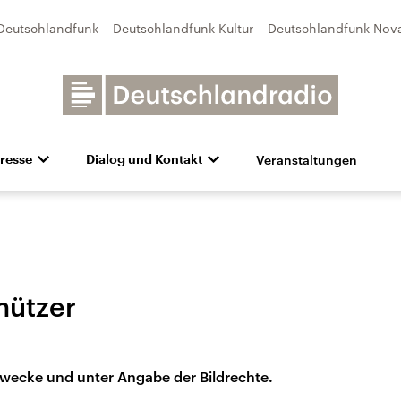
Deutschlandfunk
Deutschlandfunk Kultur
Deutschlandfunk Nov
Veranstaltungen
resse
Dialog und Kontakt
n
unk Kultur
bildung und Karriere
Besuch
Pressefotos
Unsere Newsletter
Deutschlandfunk Nova
Transparenz
Deutschlandfunk-Broschüre
Programmvorschau
Aktuelles
Preise 
e und Debatten
Audio-Archiv
Sendungen mit Hörerbetei
hützer
Zwecke und unter Angabe der Bildrechte.