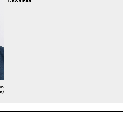
Download
an
r)