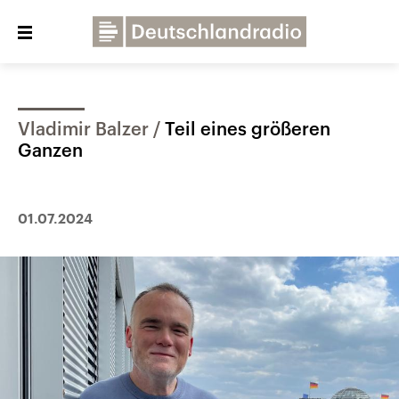
Close
menu
Vladimir Balzer
Teil eines größeren
Über uns
Programme
Presse
Ganzen
Veranstaltungen
Dialog und Kontakt
Deutschlandfunk
01.07.2024
Deutschlandfunk Kultur
Deutschlandfunk Nova