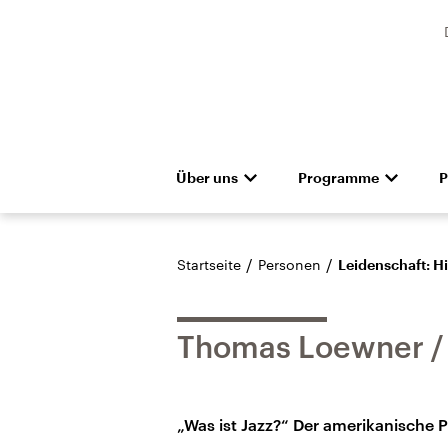
Über uns
Programme
P
Unternehmen
Deutschlandfunk
Presseteam
Das Magazin
Pressemitteilunge
Hörerservice
Gremien
Deutschlandf
Aus
Denkfabrik
Empfang und Kanäle
Barrierefreiheit
Dokument
/
/
Startseite
Personen
Leidenschaft: Hi
Thomas Loewner
„Was ist Jazz?“ Der amerikanische P