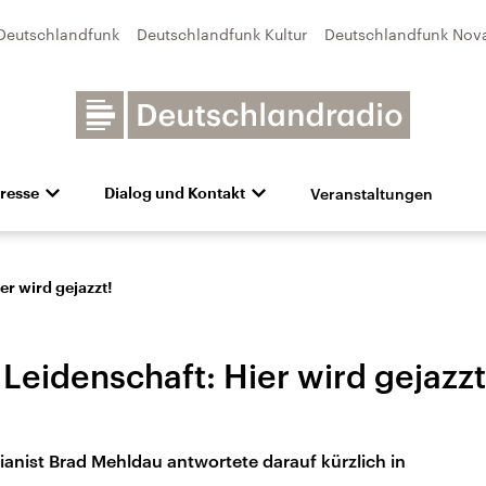
Deutschlandfunk
Deutschlandfunk Kultur
Deutschlandfunk Nov
Veranstaltungen
resse
Dialog und Kontakt
n
unk Kultur
bildung und Karriere
Besuch
Pressefotos
Unsere Newsletter
Deutschlandfunk Nova
Transparenz
Deutschlandfunk-Broschüre
Programmvorschau
Aktuelles
Preise 
e und Debatten
Audio-Archiv
Sendungen mit Hörerbetei
er wird gejazzt!
Leidenschaft: Hier wird gejazzt
ianist Brad Mehldau antwortete darauf kürzlich in