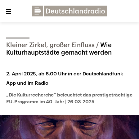
Close
menu
Kleiner Zirkel, großer Einfluss
Wie
Über uns
Programme
Presse
Kulturhauptstädte gemacht werden
Veranstaltungen
Dialog und Kontakt
2. April 2025, ab 6.00 Uhr in der Deutschlandfunk
Deutschlandfunk
App und im Radio
Deutschlandfunk Kultur
Deutschlandfunk Nova
„Die Kulturrecherche“ beleuchtet das prestigeträchtige
EU-Programm im 40. Jahr
|
26.03.2025