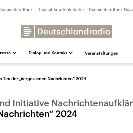
Deutschlandfunk
Deutschlandfunk Kultur
Deutschlandfunk Nov
Veranstaltungen
resse
Dialog und Kontakt
n
unk Kultur
bildung und Karriere
Besuch
Pressefotos
Unsere Newsletter
Deutschlandfunk Nova
Transparenz
Deutschlandfunk-Broschüre
Programmvorschau
Aktuelles
Preise 
e und Debatten
Audio-Archiv
Sendungen mit Hörerbetei
p Ten der „Vergessenen Nachrichten“ 2024
d Initiative Nachrichtenaufklä
Nachrichten“ 2024