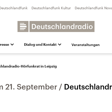
Deutschlandfunk
Deutschlandfunk Kultur
Deutschlandfunk Nov
Veranstaltungen
resse
Dialog und Kontakt
n
unk Kultur
bildung und Karriere
Besuch
Pressefotos
Unsere Newsletter
Deutschlandfunk Nova
Transparenz
Deutschlandfunk-Broschüre
Programmvorschau
Aktuelles
Preise 
e und Debatten
Audio-Archiv
Sendungen mit Hörerbetei
hlandradio-Hörfunkrat in Leipzig
m 21. September
Deutschlandr