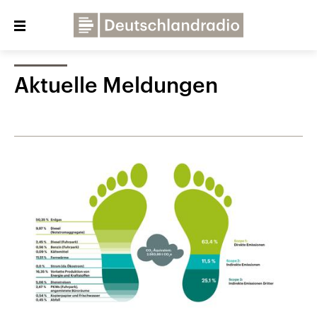
Close
menu
Aktuelle Meldungen
Über uns
Programme
Presse
Veranstaltungen
Dialog und Kontakt
Deutschlandfunk
Deutschlandfunk Kultur
Deutschlandfunk Nova